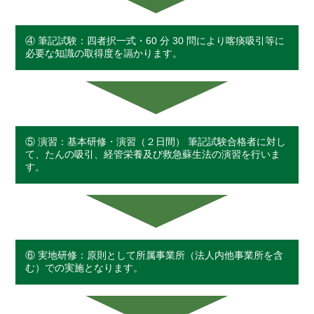
④ 筆記試験：四者択一式・60 分 30 問により喀痰吸引等に
必要な知識の取得度を䛿かります。
⑤ 演習：基本研修・演習（２日間） 筆記試験合格者に対し
て、たんの吸引、経管栄養及び救急蘇生法の演習を行いま
す。
⑥ 実地研修：原則として所属事業所（法人内他事業所を含
む）での実施となります。