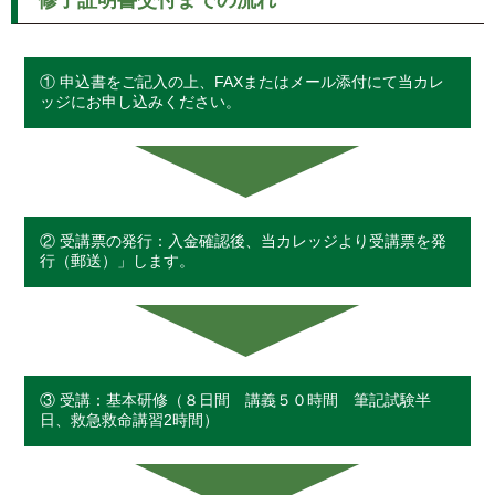
修了証明書交付までの流れ
① 申込書をご記入の上、FAXまたはメール添付にて当カレ
ッジにお申し込みください。
② 受講票の発行：入金確認後、当カレッジより受講票を発
行（郵送）」します。
③ 受講：基本研修（８日間 講義５０時間 筆記試験半
日、救急救命講習2時間）